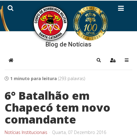
Blog de Notícias
Home
Pesquisar
Sign In
1 minuto para leitura
(293 palavras)
6° Batalhão em
Chapecó tem novo
comandante
Notícias Institucionais
Quarta, 07 Dezembro 2016