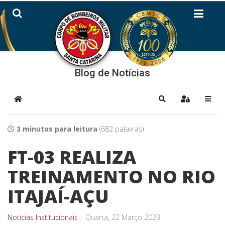
Blog de Notícias
Home
Pesquisar
Sign In
3 minutos para leitura
(682 palavras)
FT-03 REALIZA
TREINAMENTO NO RIO
ITAJAÍ-AÇU
Notícias Institucionais
Quarta, 22 Março 2023