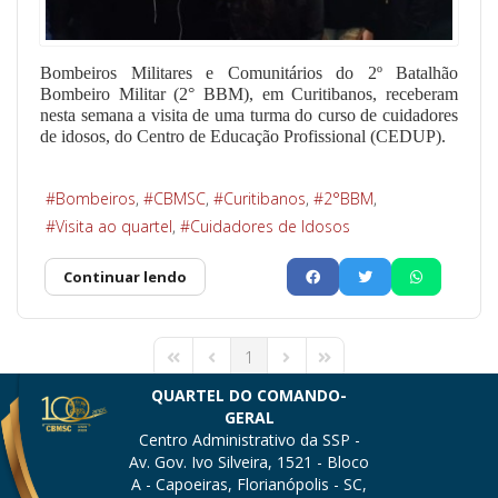
Bombeiros Militares e Comunitários do 2º Batalhão
Bombeiro Militar (2° BBM), em Curitibanos, receberam
nesta semana a visita de uma turma do curso de cuidadores
de idosos, do Centro de Educação Profissional (CEDUP).
Bombeiros
CBMSC
Curitibanos
2°BBM
Visita ao quartel
Cuidadores de Idosos
Continuar lendo
1
First Page
Previous Page
Next Page
Last Page
QUARTEL DO COMANDO-
GERAL
Centro Administrativo da SSP -
Av. Gov. Ivo Silveira, 1521 - Bloco
A - Capoeiras, Florianópolis - SC,