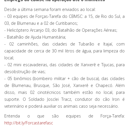
Desde a última semana foram enviados ao local:
- 03 equipes de Forças-Tarefa do CBMSC: a 15, de Rio do Sul, a
03, de Blumenau e a 02 de Curitibanos;
- Helicóptero Arcanjo 03, do Batalhão de Operações Aéreas;
- Batalhão de Ajuda Humanitária;
- 02 caminhões, das cidades de Tubarão e Itajaí, com
capacidade de cerca de 30 mil litros de água, para limpeza do
local;
- 02 mini escavadeiras, das cidades de Xanxerê e Tijucas, para
desobstrução de vias;
- 05 binômios (bombeiro militar + cão de busca), das cidades
de Blumenau, Brusque, São José, Xanxerê e Chapecó. Além
disso, mais 02 cinotécnicos também estão no local, para
suporte. O Soldado Josclei Tracz, condutor do cão Iron é
veterinário e poderá auxiliar os animais caso seja necessário.
Entenda o que são equipes de Força-Tarefa:
http://bit.ly/Forcastarefasc